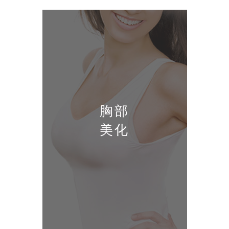
胸部
美化