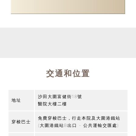
交通和位置
沙田大圍富健街18號
地址
醫院大樓二樓
免費穿梭巴士，行走本院及大圍港鐵站
穿梭巴士
(大圍港鐵站B出口 - 公共運輸交匯處)