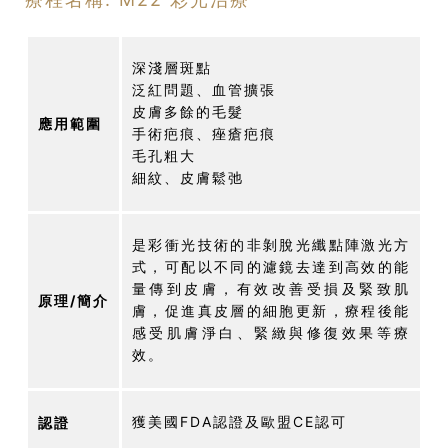
深淺層斑點
泛紅問題、血管擴張
皮膚多餘的毛髮
應用範圍
手術疤痕、痤瘡疤痕
毛孔粗大
細紋、皮膚鬆弛
是彩衝光技術的非剝脫光纖點陣激光方
式，可配以不同的濾鏡去達到高效的能
量傳到皮膚，有效改善受損及緊致肌
原理/簡介
膚，促進真皮層的細胞更新，療程後能
感受肌膚淨白、緊緻與修復效果等療
效。
獲美國FDA認證及歐盟CE認可
認證