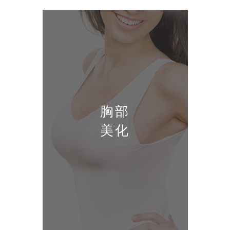
胸部
美化