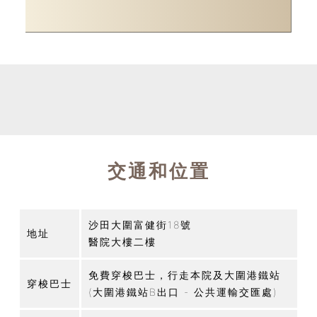
交通和位置
沙田大圍富健街18號
地址
醫院大樓二樓
免費穿梭巴士，行走本院及大圍港鐵站
穿梭巴士
(大圍港鐵站B出口 - 公共運輸交匯處)